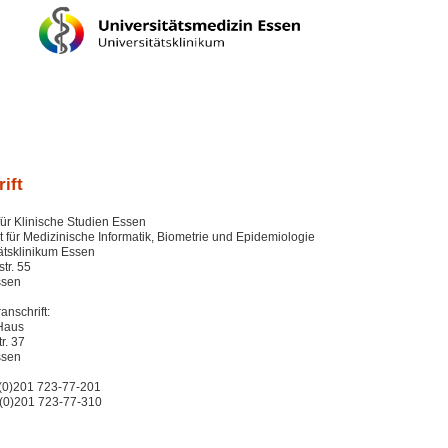
ift
ür Klinische Studien Essen
tut für Medizinische Informatik, Biometrie und Epidemiologie
ätsklinikum Essen
tr. 55
ssen
nschrift:
Haus
r. 37
ssen
 (0)201 723-77-201
 (0)201 723-77-310