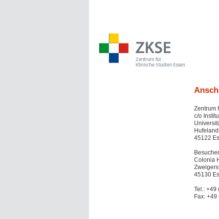
Anschr
Zentrum f
c/o Insti
Universit
Hufelands
45122 E
Besuchera
Colonia 
Zweigerst
45130 E
Tel.: +49
Fax: +49